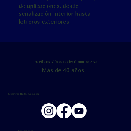
de aplicaciones, desde
señalización interior hasta
letreros exteriores.
Acrílicos Alfa & Policarbonatos SAS
Más de 40 años
Nuestras Redes Sociales:
Contáctanos