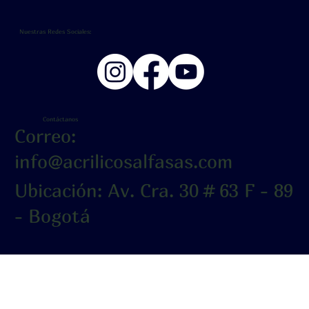
Nuestras Redes Sociales:
Contáctanos
Correo:
info@acrilicosalfasas.com
Ubicación: Av. Cra. 30 # 63 F - 89
- Bogotá