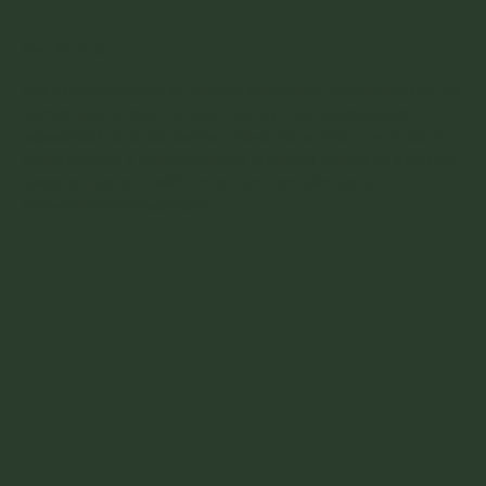
Tipo Burbuja
Nos especializamos en ofrecer soluciones personalizadas de
domos tipo burbuja, adaptándonos a las necesidades
específicas de cada cliente. Utilizando técnicas avanzadas
como moldeo y termoformado, creamos domos que no solo
destacan por su diseño único, sino también por su
funcionalidad excepcional.