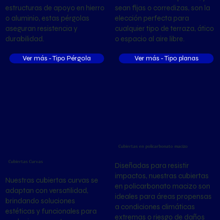
estructuras de apoyo en hierro
sean fijas o corredizas, son la
o aluminio, estas pérgolas
elección perfecta para
aseguran resistencia y
cualquier tipo de terraza, ático
durabilidad.
o espacio al aire libre.
Ver más - Tipo Pérgola
Ver más - Tipo planas
Cubiertas en policarbonato macizo
Cubiertas Curvas
Diseñadas para resistir
impactos, nuestras cubiertas
Nuestras cubiertas curvas se
en policarbonato macizo son
adaptan con versatilidad,
ideales para áreas propensas
brindando soluciones
a condiciones climáticas
estéticas y funcionales para
extremas o riesgo de daños