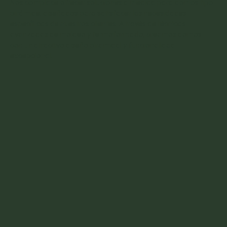
Nos complace ofrecer soluciones a medida para domos tipo
pirámide, diseñados para satisfacer las necesidades
específicas de nuestros clientes. A través de técnicas
avanzadas de moldeo y termoformado, creamos domos
con un atractivo diseño piramidal y funcionalidad
excepcional.