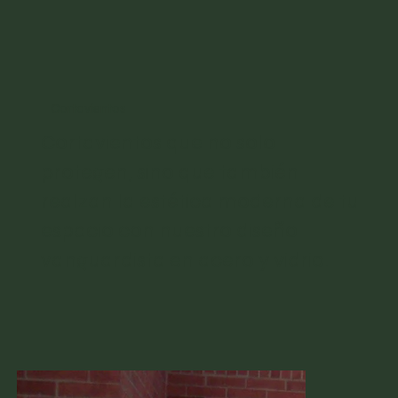
Cortavientos
Cortavientos que no solo
protegen, sino que también
realzan la estética moderna de tu
espacio con nuestro diseño
vanguardista en acero y vidrio.