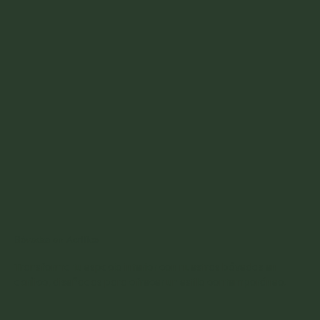
Bóvedas en Acrílico
Transforma tu espacio interior con nuestras bóvedas en
acrílico, diseñadas para ofrecer un estilo contemporáneo.