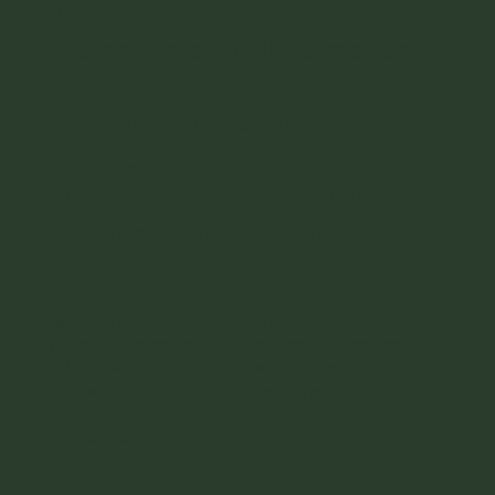
Bienvenido! Acrílicos Alfa, somos
una empresa que lleva mas de
40 años en el mercado brindando
soluciones en el diseño,
instalación y comercialización de
productos en acrílico, cubiertas,
tableros, carteleras y proyectos
especiales.
​Tenemos un amplio equipo de trabajo especializados
y certificados en: trabajo en alturas, diseñadores
gráficos e industriales, arquitectos e ingenieros
dispuestos a colaborarle con su proyecto.
!Te mereces lo mejor!