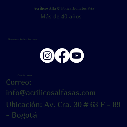
Acrílicos Alfa & Policarbonatos SAS
Más de 40 años
Nuestras Redes Sociales:
Contáctanos
Correo:
info@acrilicosalfasas.com
Ubicación: Av. Cra. 30 # 63 F - 89
- Bogotá