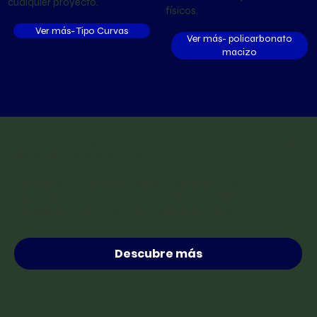
cualquier proyecto.
físicos.
Ver más- Tipo Curvas
Ver más- policarbonato
macizo
Solicita tú visita gratuita ó asesoría en fabricación de cubiertas!
Más de 40 años de experiencia.
Contamos con un amplio equipo de instaladores
especializados y certificados en trabajo de Alturas con
experiencia de mas de 15 años en instalaciones.
Descubre más