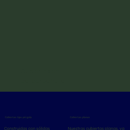
Cubiertas en
policarbonato
Cubiertas tipo pérgola
Cubiertas planas
Construidas con sólidas
Nuestras cubiertas planas, ya